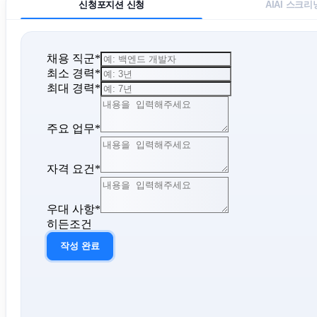
신청
포지션 신청
AI
AI 스크리
채용 직군
*
최소 경력
*
최대 경력
*
주요 업무
*
자격 요건
*
우대 사항
*
히든조건
작성 완료