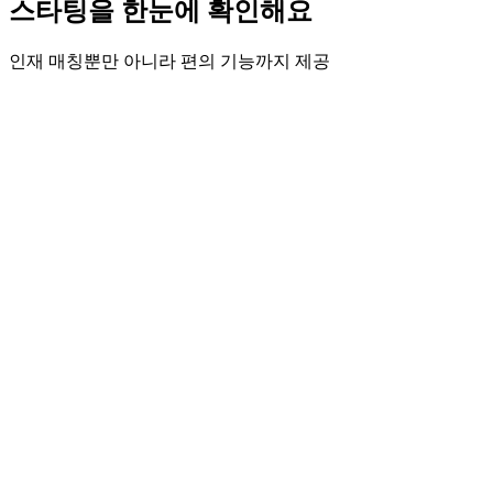
스타팅을 한눈에 확인해요
인재 매칭뿐만 아니라 편의 기능까지 제공
특징
담당 헤드헌터 배정
특징
전담 헤드헌터가 소싱·검토·채용 전략 등 서포트해요.
특징
다이렉트 소싱
특징
담당 헤드헌터 및 리쿠르터가 조건에 맞는 인재를 찾아 직접 제